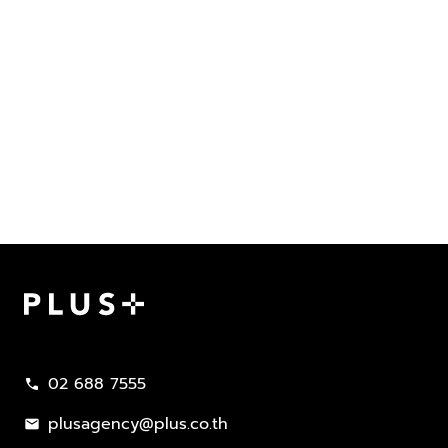
Plus Property
02 688 7555
call
plusagency@plus.co.th
mail