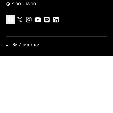
9:00 - 18:00
schedule
facebook
x
instagram
youtube
line
linkedin
−
ซื้อ / ขาย / เช่า
ทำเลแนะนำ บ้านและคอนโด
ซื้ออสังหาฯ
ฝากขาย / ฝากเช่า
keyboard_arrow_down
ประเภทอสังหาริมทรัพย์ยอดนิยม
ที่พักตากอากาศ