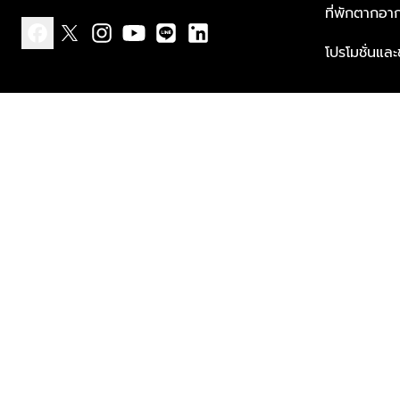
ที่พักตากอา
โปรโมชั่นแล
facebook
x
instagram
youtube
line
linkedin
แบบแจ้งเกี่ยวกับข้อมูลส่วนบุคคล
ข้อกำหนดและเงื่อนไข