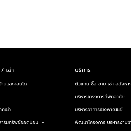
 / เช่า
บริการ
บ้านและคอนโด
ตัวแทน ซื้อ ขาย เช่า อสังหา
บริหารโครงการที่พักอาศัย
กเช่า
บริหารอาคารเชิงพาณิชย์
หาริมทรัพย์ยอดนิยม
พัฒนาโครงการ บริหารงานข
keyboard_arrow_down