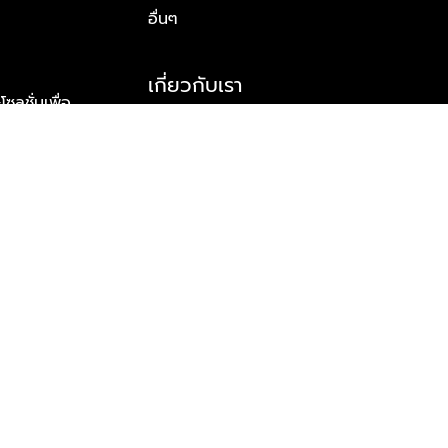
อื่นๆ
เกี่ยวกับเรา
ูชั่นเพื่อ
รู้จักพลัส พร็อพเพอร์ตี้
าร์ทเนอร์
รางวัลและความสำเร็จ
ข้อมูลติดต่อ
© 2026 บริษัท พลัส พร็อพเพอร์ตี้ จำกัด สงวนลิขสิทธิ์ทุกประการ