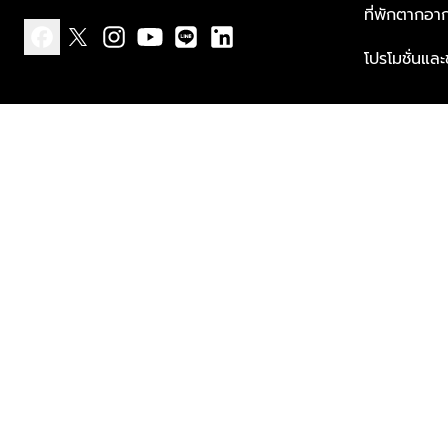
ที่พักตากอา
โปรโมชั่นแล
facebook
x
instagram
youtube
line
linkedin
แบบแจ้งเกี่ยวกับข้อมูลส่วนบุคคล
ข้อกำหนดและเงื่อนไข