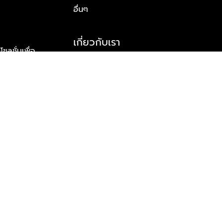
อื่นๆ
เกี่ยวกับเรา
ูชั่นเพื่อ
รู้จักพลัส พร็อพเพอร์ตี้
าร์ทเนอร์
รางวัลและความสำเร็จ
ข้อมูลติดต่อ
© 2026 บริษัท พลัส พร็อพเพอร์ตี้ จำกัด สงวนลิขสิทธิ์ทุกประการ