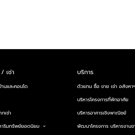
 / เช่า
บริการ
บ้านและคอนโด
ตัวแทน ซื้อ ขาย เช่า อสังหา
บริหารโครงการที่พักอาศัย
กเช่า
บริหารอาคารเชิงพาณิชย์
หาริมทรัพย์ยอดนิยม
พัฒนาโครงการ บริหารงานข
keyboard_arrow_down