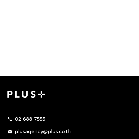
Plus Property
02 688 7555
call
plusagency@plus.co.th
mail