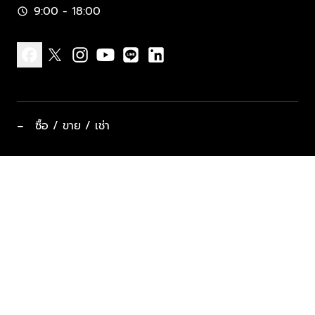
9:00 - 18:00
schedule
facebook
x
instagram
youtube
line
linkedin
−
ซื้อ / ขาย / เช่า
ทำเลแนะนำ บ้านและคอนโด
ซื้ออสังหาฯ
ฝากขาย / ฝากเช่า
keyboard_arrow_down
ประเภทอสังหาริมทรัพย์ยอดนิยม
ที่พักตากอากาศ