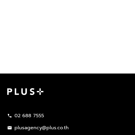
Plus Property
02 688 7555
call
plusagency@plus.co.th
mail