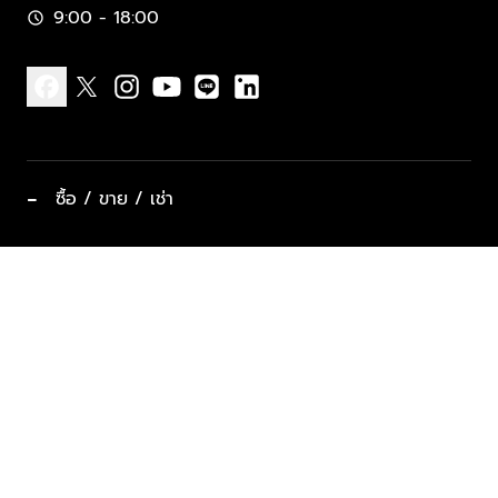
9:00 - 18:00
schedule
facebook
x
instagram
youtube
line
linkedin
−
ซื้อ / ขาย / เช่า
ทำเลแนะนำ บ้านและคอนโด
ซื้ออสังหาฯ
ฝากขาย / ฝากเช่า
keyboard_arrow_down
ประเภทอสังหาริมทรัพย์ยอดนิยม
ที่พักตากอากาศ