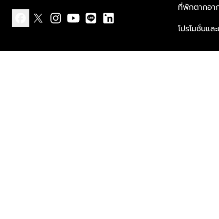
ที่พักตากอา
โปรโมชั่นแล
facebook
x
instagram
youtube
line
linkedin
แบบแจ้งเกี่ยวกับข้อมูลส่วนบุคคล
ข้อกำหนดและเงื่อนไข