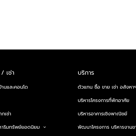
 / เช่า
บริการ
บ้านและคอนโด
ตัวแทน ซื้อ ขาย เช่า อสังหา
บริหารโครงการที่พักอาศัย
กเช่า
บริหารอาคารเชิงพาณิชย์
หาริมทรัพย์ยอดนิยม
พัฒนาโครงการ บริหารงานข
keyboard_arrow_down