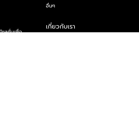
อื่นๆ
เกี่ยวกับเรา
ูชั่นเพื่อ
รู้จักพลัส พร็อพเพอร์ตี้
าร์ทเนอร์
รางวัลและความสำเร็จ
ข้อมูลติดต่อ
© 2026 บริษัท พลัส พร็อพเพอร์ตี้ จำกัด สงวนลิขสิทธิ์ทุกประการ