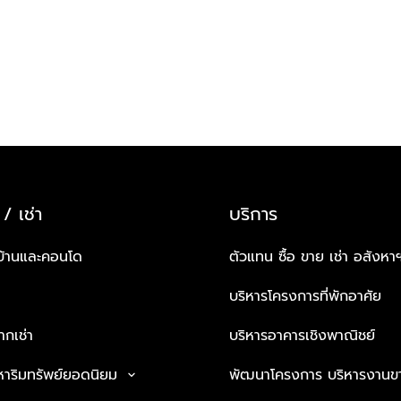
 / เช่า
บริการ
บ้านและคอนโด
ตัวแทน ซื้อ ขาย เช่า อสังหา
บริหารโครงการที่พักอาศัย
กเช่า
บริหารอาคารเชิงพาณิชย์
หาริมทรัพย์ยอดนิยม
พัฒนาโครงการ บริหารงานข
keyboard_arrow_down