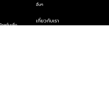
อื่นๆ
เกี่ยวกับเรา
ูชั่นเพื่อ
รู้จักพลัส พร็อพเพอร์ตี้
าร์ทเนอร์
รางวัลและความสำเร็จ
ข้อมูลติดต่อ
© 2026 บริษัท พลัส พร็อพเพอร์ตี้ จำกัด สงวนลิขสิทธิ์ทุกประการ