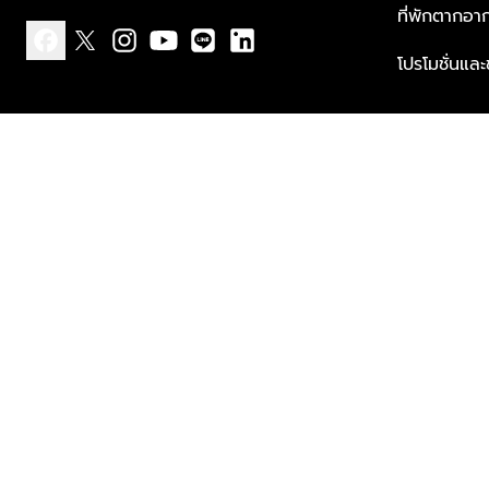
ที่พักตากอา
โปรโมชั่นแล
facebook
x
instagram
youtube
line
linkedin
แบบแจ้งเกี่ยวกับข้อมูลส่วนบุคคล
ข้อกำหนดและเงื่อนไข