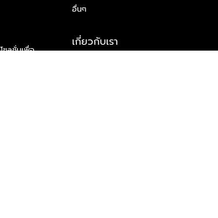
อื่นๆ
เกี่ยวกับเรา
ูชั่นเพื่อ
รู้จักพลัส พร็อพเพอร์ตี้
าร์ทเนอร์
รางวัลและความสำเร็จ
ข้อมูลติดต่อ
© 2026 บริษัท พลัส พร็อพเพอร์ตี้ จำกัด สงวนลิขสิทธิ์ทุกประการ