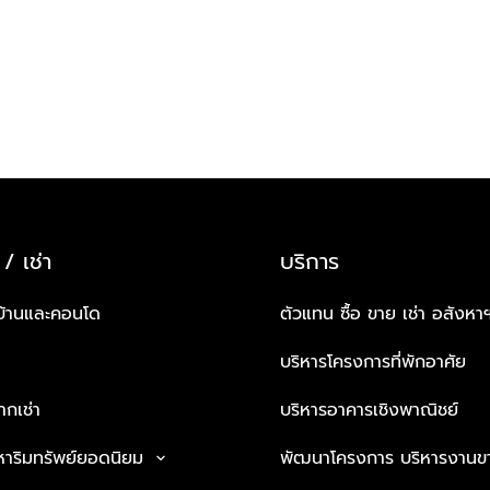
 / เช่า
บริการ
บ้านและคอนโด
ตัวแทน ซื้อ ขาย เช่า อสังหา
บริหารโครงการที่พักอาศัย
กเช่า
บริหารอาคารเชิงพาณิชย์
หาริมทรัพย์ยอดนิยม
พัฒนาโครงการ บริหารงานข
keyboard_arrow_down