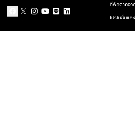
ที่พักตากอา
โปรโมชั่นแล
facebook
x
instagram
youtube
line
linkedin
แบบแจ้งเกี่ยวกับข้อมูลส่วนบุคคล
ข้อกำหนดและเงื่อนไข