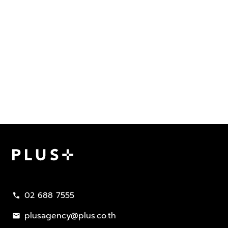
Plus Property
02 688 7555
call
plusagency@plus.co.th
mail