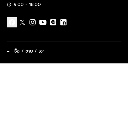
9:00 - 18:00
schedule
facebook
x
instagram
youtube
line
linkedin
−
ซื้อ / ขาย / เช่า
ทำเลแนะนำ บ้านและคอนโด
ซื้ออสังหาฯ
ฝากขาย / ฝากเช่า
keyboard_arrow_down
ประเภทอสังหาริมทรัพย์ยอดนิยม
ที่พักตากอากาศ