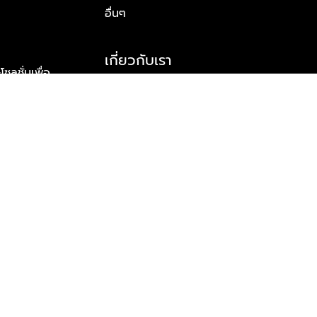
อื่นๆ
เกี่ยวกับเรา
ูชั่นเพื่อ
รู้จักพลัส พร็อพเพอร์ตี้
าร์ทเนอร์
รางวัลและความสำเร็จ
ข้อมูลติดต่อ
© 2026 บริษัท พลัส พร็อพเพอร์ตี้ จำกัด สงวนลิขสิทธิ์ทุกประการ