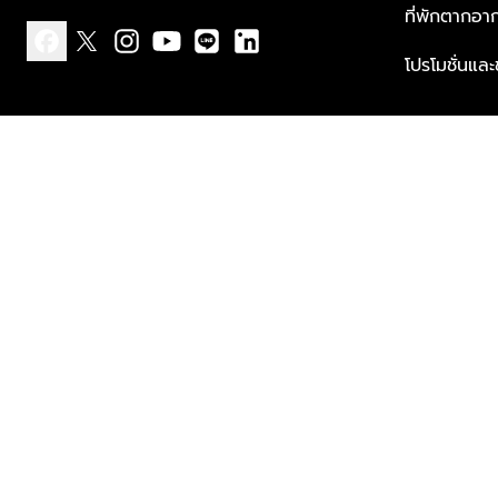
ที่พักตากอา
โปรโมชั่นแล
facebook
x
instagram
youtube
line
linkedin
แบบแจ้งเกี่ยวกับข้อมูลส่วนบุคคล
ข้อกำหนดและเงื่อนไข