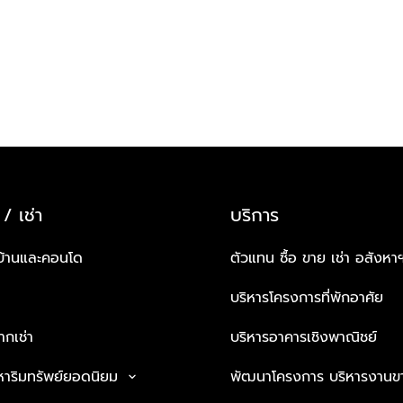
 / เช่า
บริการ
บ้านและคอนโด
ตัวแทน ซื้อ ขาย เช่า อสังหา
บริหารโครงการที่พักอาศัย
กเช่า
บริหารอาคารเชิงพาณิชย์
หาริมทรัพย์ยอดนิยม
พัฒนาโครงการ บริหารงานข
keyboard_arrow_down