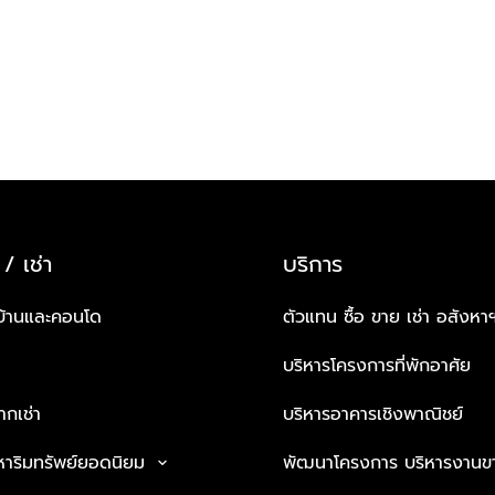
 / เช่า
บริการ
บ้านและคอนโด
ตัวแทน ซื้อ ขาย เช่า อสังหา
บริหารโครงการที่พักอาศัย
กเช่า
บริหารอาคารเชิงพาณิชย์
หาริมทรัพย์ยอดนิยม
พัฒนาโครงการ บริหารงานข
keyboard_arrow_down