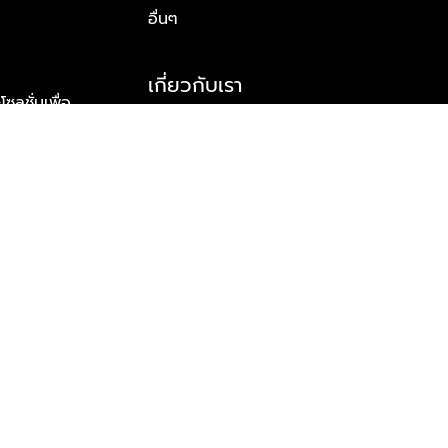
อื่นๆ
เกี่ยวกับเรา
ูชั่นเพื่อ
รู้จักพลัส พร็อพเพอร์ตี้
าร์ทเนอร์
รางวัลและความสำเร็จ
ข้อมูลติดต่อ
© 2026 บริษัท พลัส พร็อพเพอร์ตี้ จำกัด สงวนลิขสิทธิ์ทุกประการ