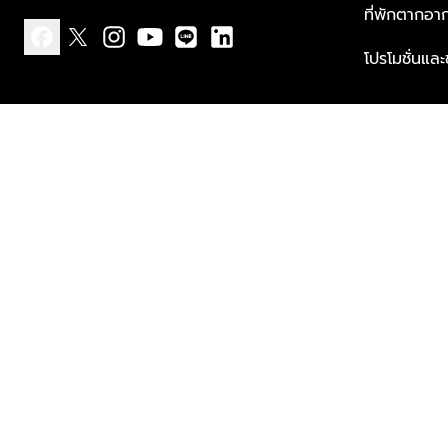
ที่พักตากอา
โปรโมชั่นแล
facebook
x
instagram
youtube
line
linkedin
แบบแจ้งเกี่ยวกับข้อมูลส่วนบุคคล
ข้อกำหนดและเงื่อนไข