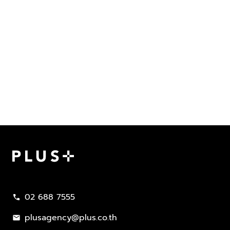
Plus Property
02 688 7555
call
plusagency@plus.co.th
mail