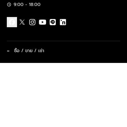
9:00 - 18:00
schedule
facebook
x
instagram
youtube
line
linkedin
−
ซื้อ / ขาย / เช่า
ทำเลแนะนำ บ้านและคอนโด
ซื้ออสังหาฯ
ฝากขาย / ฝากเช่า
keyboard_arrow_down
ประเภทอสังหาริมทรัพย์ยอดนิยม
ที่พักตากอากาศ