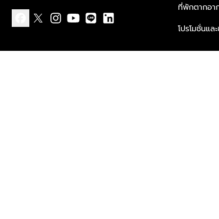
ที่พักตากอา
โปรโมชั่นแล
facebook
x
instagram
youtube
line
linkedin
แบบแจ้งเกี่ยวกับข้อมูลส่วนบุคคล
ข้อกำหนดและเงื่อนไข