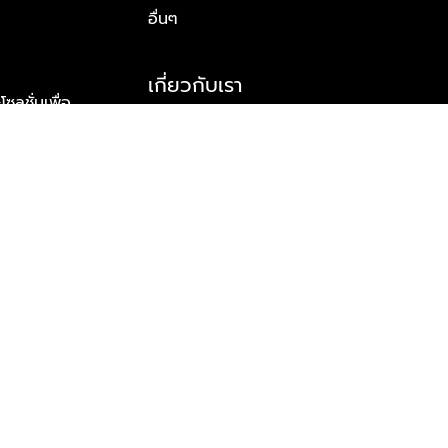
อื่นๆ
เกี่ยวกับเรา
ูชั่นเพื่อ
รู้จักพลัส พร็อพเพอร์ตี้
าร์ทเนอร์
รางวัลและความสำเร็จ
ข้อมูลติดต่อ
© 2026 บริษัท พลัส พร็อพเพอร์ตี้ จำกัด สงวนลิขสิทธิ์ทุกประการ