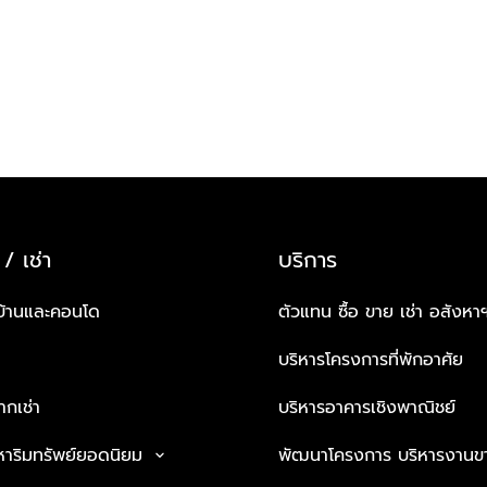
 / เช่า
บริการ
บ้านและคอนโด
ตัวแทน ซื้อ ขาย เช่า อสังหา
บริหารโครงการที่พักอาศัย
กเช่า
บริหารอาคารเชิงพาณิชย์
หาริมทรัพย์ยอดนิยม
พัฒนาโครงการ บริหารงานข
keyboard_arrow_down