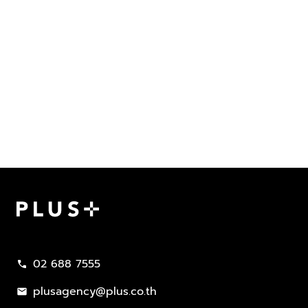
Plus Property
02 688 7555
call
plusagency@plus.co.th
mail