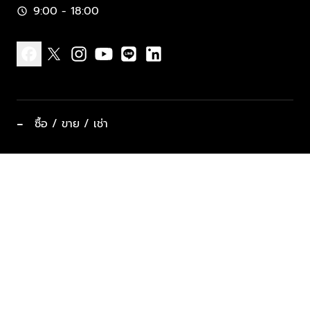
9:00 - 18:00
schedule
facebook
x
instagram
youtube
line
linkedin
−
ซื้อ / ขาย / เช่า
ทำเลแนะนำ บ้านและคอนโด
ซื้ออสังหาฯ
ฝากขาย / ฝากเช่า
keyboard_arrow_down
ประเภทอสังหาริมทรัพย์ยอดนิยม
ที่พักตากอากาศ