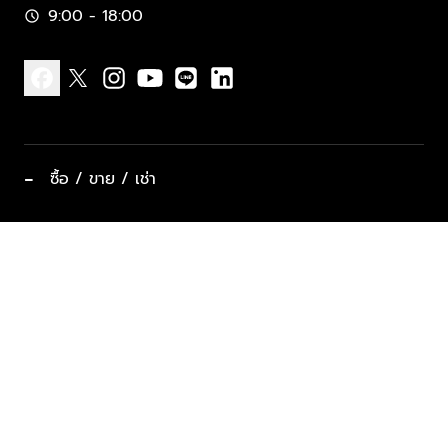
9:00 - 18:00
schedule
facebook
x
instagram
youtube
line
linkedin
−
ซื้อ / ขาย / เช่า
ทำเลแนะนำ บ้านและคอนโด
ซื้ออสังหาฯ
ฝากขาย / ฝากเช่า
keyboard_arrow_down
ประเภทอสังหาริมทรัพย์ยอดนิยม
ที่พักตากอากาศ