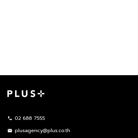
Plus Property
02 688 7555
call
plusagency@plus.co.th
mail