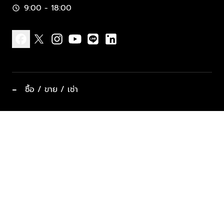
9:00 - 18:00
schedule
facebook
x
instagram
youtube
line
linkedin
−
ซื้อ / ขาย / เช่า
ทำเลแนะนำ บ้านและคอนโด
ซื้ออสังหาฯ
ฝากขาย / ฝากเช่า
keyboard_arrow_down
ประเภทอสังหาริมทรัพย์ยอดนิยม
ที่พักตากอากาศ