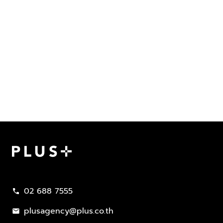
Plus Property
02 688 7555
call
plusagency@plus.co.th
mail