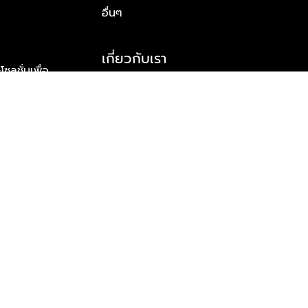
อื่นๆ
เกี่ยวกับเรา
ูชั่นเพื่อ
รู้จักพลัส พร็อพเพอร์ตี้
าร์ทเนอร์
รางวัลและความสำเร็จ
ข้อมูลติดต่อ
© 2026 บริษัท พลัส พร็อพเพอร์ตี้ จำกัด สงวนลิขสิทธิ์ทุกประการ