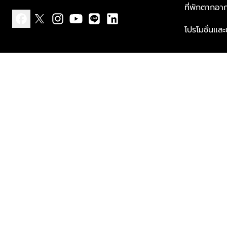
ที่พักตากอา
โปรโมชั่นแล
facebook
x
instagram
youtube
line
linkedin
แบบแจ้งเกี่ยวกับข้อมูลส่วนบุคคล
ข้อกำหนดและเงื่อนไข