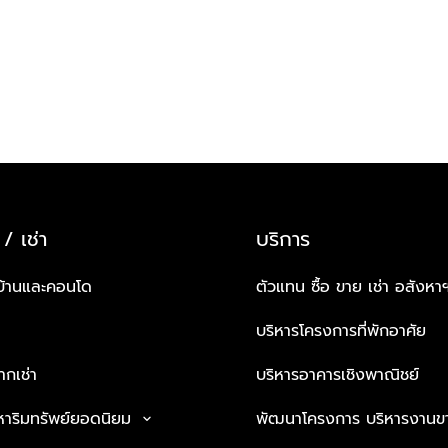
 / เช่า
บริการ
บ้านและคอนโด
ตัวแทน ซื้อ ขาย เช่า อสังหา
บริหารโครงการที่พักอาศัย
กเช่า
บริหารอาคารเชิงพาณิชย์
หาริมทรัพย์ยอดนิยม
พัฒนาโครงการ บริหารงานข
keyboard_arrow_down