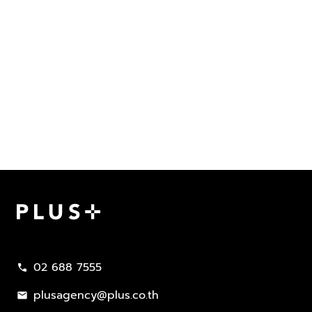
Plus Property
02 688 7555
call
plusagency@plus.co.th
mail