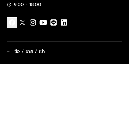
9:00 - 18:00
schedule
facebook
x
instagram
youtube
line
linkedin
−
ซื้อ / ขาย / เช่า
ทำเลแนะนำ บ้านและคอนโด
ซื้ออสังหาฯ
ฝากขาย / ฝากเช่า
keyboard_arrow_down
ประเภทอสังหาริมทรัพย์ยอดนิยม
ที่พักตากอากาศ