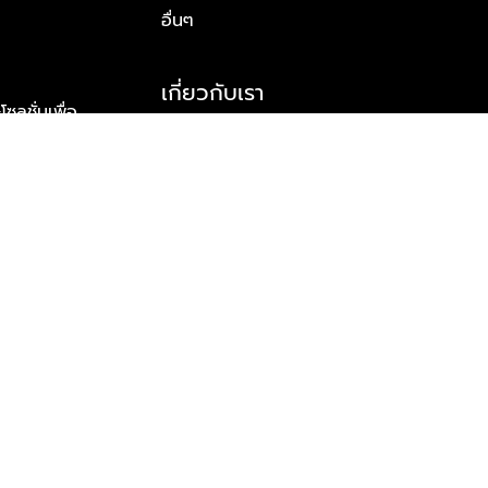
อื่นๆ
เกี่ยวกับเรา
ูชั่นเพื่อ
รู้จักพลัส พร็อพเพอร์ตี้
าร์ทเนอร์
รางวัลและความสำเร็จ
ข้อมูลติดต่อ
© 2026 บริษัท พลัส พร็อพเพอร์ตี้ จำกัด สงวนลิขสิทธิ์ทุกประการ