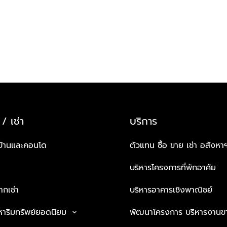
 / เช่า
บริการ
บ้านและคอนโด
ตัวแทน ซื้อ ขาย เช่า อสังหา
บริหารโครงการที่พักอาศัย
กเช่า
บริหารอาคารเชิงพาณิชย์
หาริมทรัพย์ยอดนิยม
พัฒนาโครงการ บริหารงานข
keyboard_arrow_down