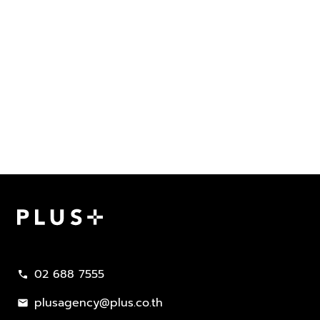
Plus Property
02 688 7555
call
plusagency@plus.co.th
mail