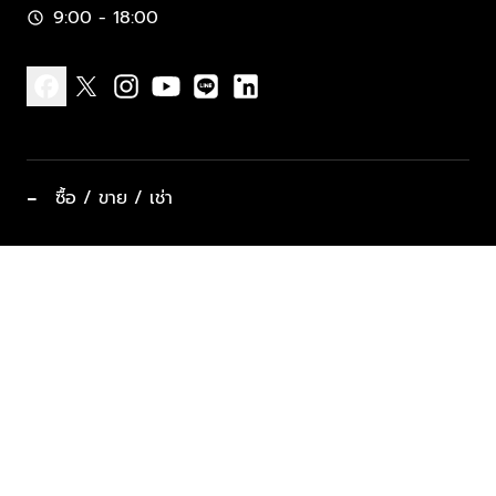
9:00 - 18:00
schedule
facebook
x
instagram
youtube
line
linkedin
−
ซื้อ / ขาย / เช่า
ทำเลแนะนำ บ้านและคอนโด
ซื้ออสังหาฯ
ฝากขาย / ฝากเช่า
keyboard_arrow_down
ประเภทอสังหาริมทรัพย์ยอดนิยม
ที่พักตากอากาศ