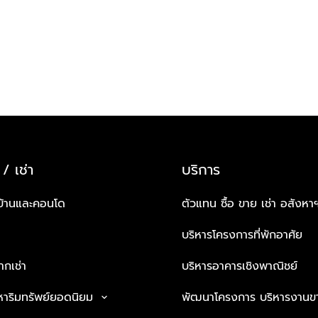
 / เช่า
บริการ
บ้านและคอนโด
ตัวแทน ซื้อ ขาย เช่า อสังหา
บริหารโครงการที่พักอาศัย
กเช่า
บริหารอาคารเชิงพาณิชย์
หาริมทรัพย์ยอดนิยม
พัฒนาโครงการ บริหารงานข
keyboard_arrow_down