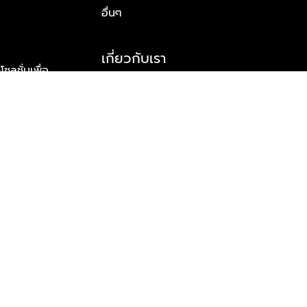
อื่นๆ
เกี่ยวกับเรา
ูชั่นเพื่อ
รู้จักพลัส พร็อพเพอร์ตี้
าร์ทเนอร์
รางวัลและความสำเร็จ
ข้อมูลติดต่อ
© 2026 บริษัท พลัส พร็อพเพอร์ตี้ จำกัด สงวนลิขสิทธิ์ทุกประการ