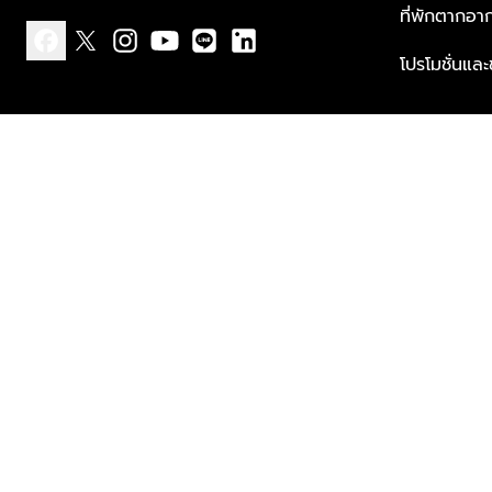
ที่พักตากอา
โปรโมชั่นแล
facebook
x
instagram
youtube
line
linkedin
แบบแจ้งเกี่ยวกับข้อมูลส่วนบุคคล
ข้อกำหนดและเงื่อนไข