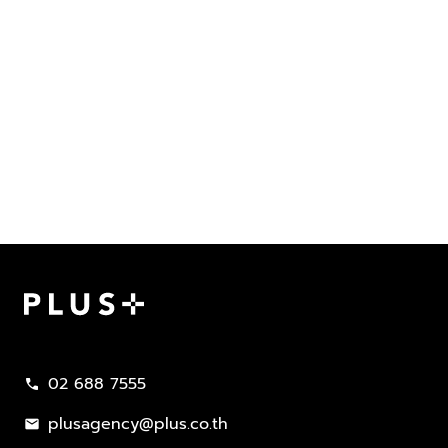
Plus Property
02 688 7555
call
plusagency@plus.co.th
mail