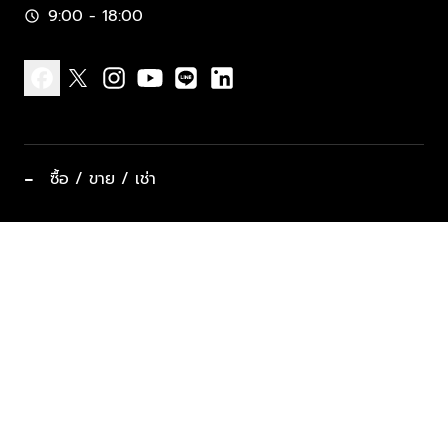
9:00 - 18:00
schedule
facebook
x
instagram
youtube
line
linkedin
−
ซื้อ / ขาย / เช่า
ทำเลแนะนำ บ้านและคอนโด
ซื้ออสังหาฯ
ฝากขาย / ฝากเช่า
keyboard_arrow_down
ประเภทอสังหาริมทรัพย์ยอดนิยม
ที่พักตากอากาศ