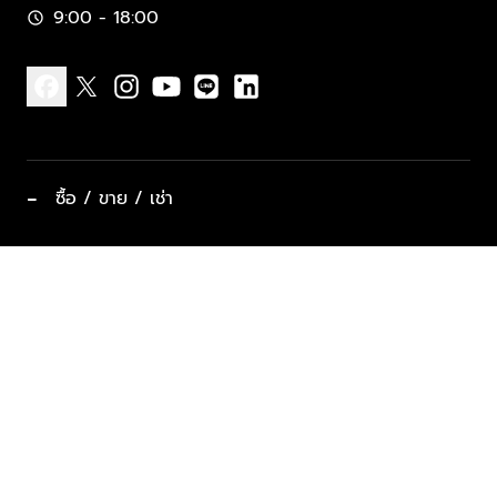
9:00 - 18:00
schedule
facebook
x
instagram
youtube
line
linkedin
−
ซื้อ / ขาย / เช่า
ทำเลแนะนำ บ้านและคอนโด
ซื้ออสังหาฯ
ฝากขาย / ฝากเช่า
keyboard_arrow_down
ประเภทอสังหาริมทรัพย์ยอดนิยม
ที่พักตากอากาศ