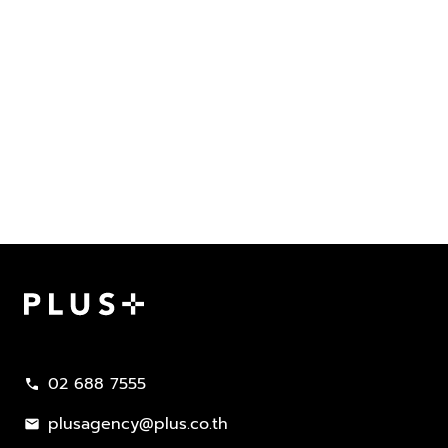
Plus Property
02 688 7555
call
plusagency@plus.co.th
mail