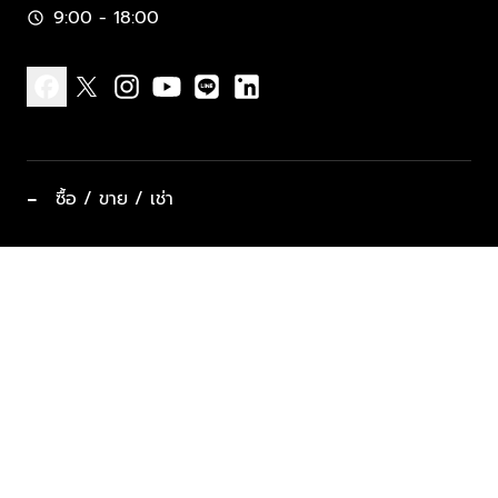
9:00 - 18:00
schedule
facebook
x
instagram
youtube
line
linkedin
−
ซื้อ / ขาย / เช่า
ทำเลแนะนำ บ้านและคอนโด
ซื้ออสังหาฯ
ฝากขาย / ฝากเช่า
keyboard_arrow_down
ประเภทอสังหาริมทรัพย์ยอดนิยม
ที่พักตากอากาศ