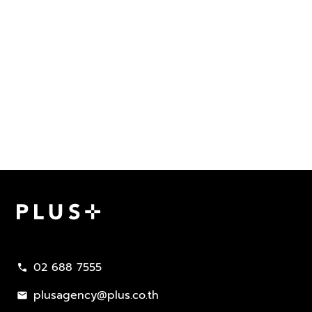
Plus Property
02 688 7555
call
plusagency@plus.co.th
mail