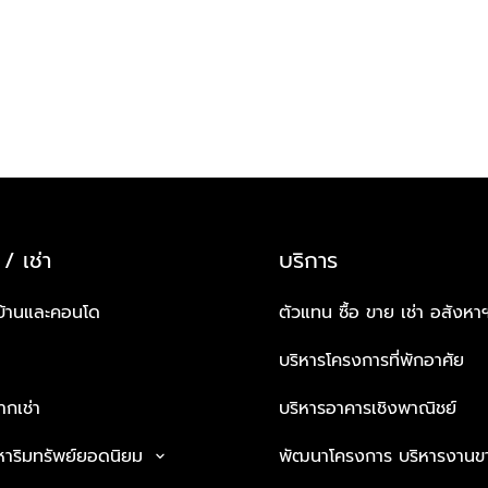
 / เช่า
บริการ
บ้านและคอนโด
ตัวแทน ซื้อ ขาย เช่า อสังหา
บริหารโครงการที่พักอาศัย
กเช่า
บริหารอาคารเชิงพาณิชย์
หาริมทรัพย์ยอดนิยม
พัฒนาโครงการ บริหารงานข
keyboard_arrow_down