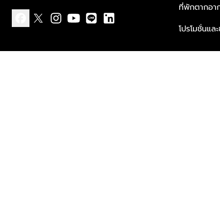
ที่พักตากอา
โปรโมชั่นแล
facebook
x
instagram
youtube
line
linkedin
แบบแจ้งเกี่ยวกับข้อมูลส่วนบุคคล
ข้อกำหนดและเงื่อนไข