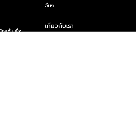
อื่นๆ
เกี่ยวกับเรา
ูชั่นเพื่อ
รู้จักพลัส พร็อพเพอร์ตี้
าร์ทเนอร์
รางวัลและความสำเร็จ
ข้อมูลติดต่อ
© 2026 บริษัท พลัส พร็อพเพอร์ตี้ จำกัด สงวนลิขสิทธิ์ทุกประการ