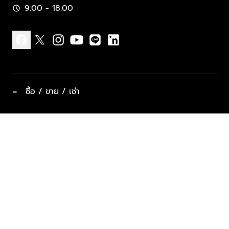
9:00 - 18:00
schedule
facebook
x
instagram
youtube
line
linkedin
−
ซื้อ / ขาย / เช่า
ทำเลแนะนำ บ้านและคอนโด
ซื้ออสังหาฯ
ฝากขาย / ฝากเช่า
keyboard_arrow_down
ประเภทอสังหาริมทรัพย์ยอดนิยม
ที่พักตากอากาศ