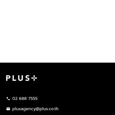
Plus Property
02 688 7555
call
plusagency@plus.co.th
mail