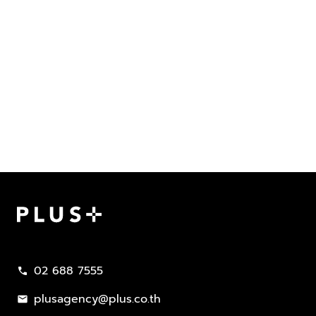
Plus Property
02 688 7555
call
plusagency@plus.co.th
mail