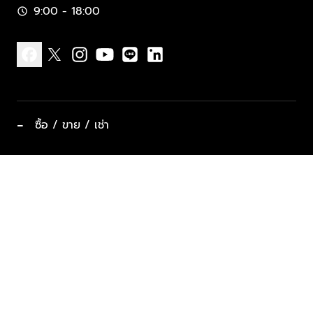
9:00 - 18:00
schedule
facebook
x
instagram
youtube
line
linkedin
−
ซื้อ / ขาย / เช่า
ทำเลแนะนำ บ้านและคอนโด
ซื้ออสังหาฯ
ฝากขาย / ฝากเช่า
keyboard_arrow_down
ประเภทอสังหาริมทรัพย์ยอดนิยม
ที่พักตากอากาศ