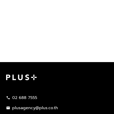
Plus Property
02 688 7555
call
plusagency@plus.co.th
mail