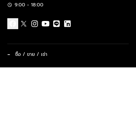
9:00 - 18:00
schedule
facebook
x
instagram
youtube
line
linkedin
−
ซื้อ / ขาย / เช่า
ทำเลแนะนำ บ้านและคอนโด
ซื้ออสังหาฯ
ฝากขาย / ฝากเช่า
keyboard_arrow_down
ประเภทอสังหาริมทรัพย์ยอดนิยม
ที่พักตากอากาศ