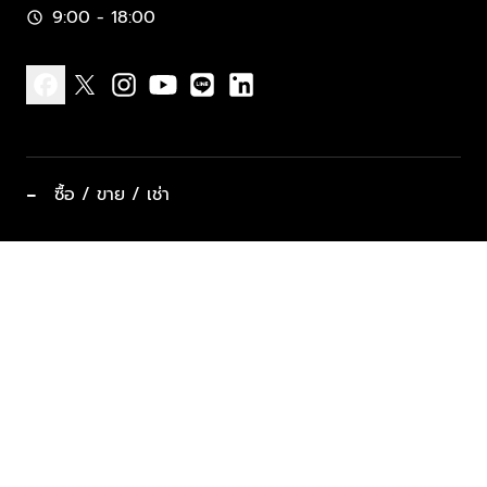
9:00 - 18:00
schedule
facebook
x
instagram
youtube
line
linkedin
−
ซื้อ / ขาย / เช่า
ทำเลแนะนำ บ้านและคอนโด
ซื้ออสังหาฯ
ฝากขาย / ฝากเช่า
keyboard_arrow_down
ประเภทอสังหาริมทรัพย์ยอดนิยม
ที่พักตากอากาศ