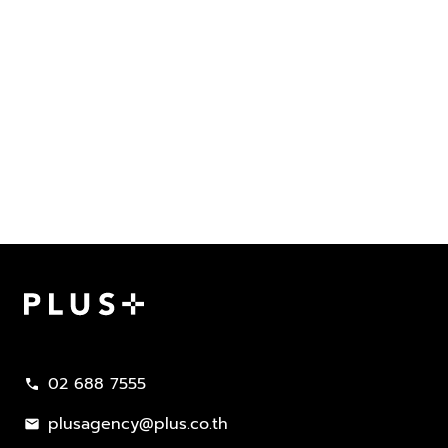
Plus Property
02 688 7555
call
plusagency@plus.co.th
mail