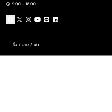
9:00 - 18:00
schedule
facebook
x
instagram
youtube
line
linkedin
−
ซื้อ / ขาย / เช่า
ทำเลแนะนำ บ้านและคอนโด
ซื้ออสังหาฯ
ฝากขาย / ฝากเช่า
keyboard_arrow_down
ประเภทอสังหาริมทรัพย์ยอดนิยม
ที่พักตากอากาศ