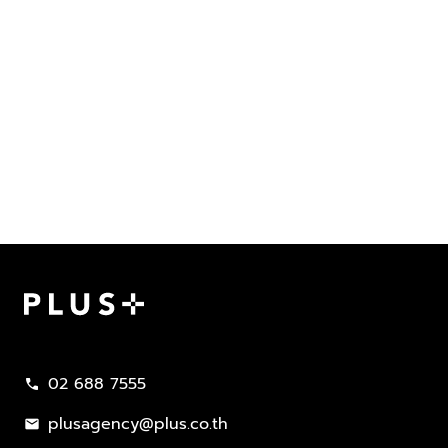
Plus Property
02 688 7555
call
plusagency@plus.co.th
mail