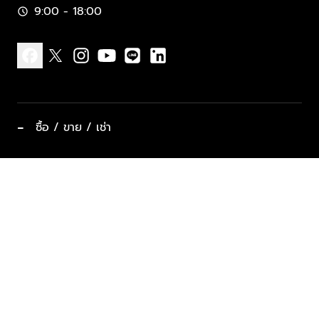
9:00 - 18:00
schedule
facebook
x
instagram
youtube
line
linkedin
−
ซื้อ / ขาย / เช่า
ทำเลแนะนำ บ้านและคอนโด
ซื้ออสังหาฯ
ฝากขาย / ฝากเช่า
keyboard_arrow_down
ประเภทอสังหาริมทรัพย์ยอดนิยม
ที่พักตากอากาศ