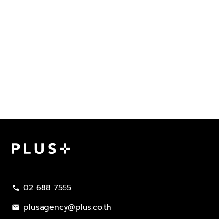
Plus Property
02 688 7555
call
plusagency@plus.co.th
mail