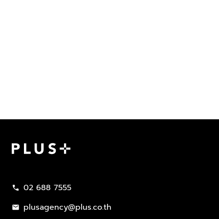
Plus Property
02 688 7555
call
plusagency@plus.co.th
mail