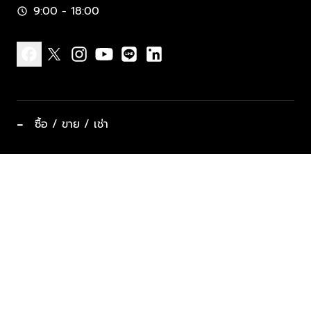
9:00 - 18:00
schedule
facebook
x
instagram
youtube
line
linkedin
−
ซื้อ / ขาย / เช่า
ทำเลแนะนำ บ้านและคอนโด
ซื้ออสังหาฯ
ฝากขาย / ฝากเช่า
keyboard_arrow_down
ประเภทอสังหาริมทรัพย์ยอดนิยม
ที่พักตากอากาศ