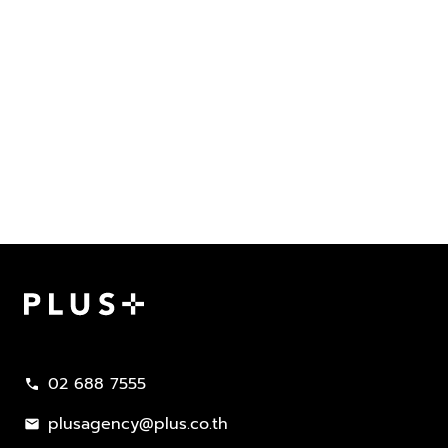
Plus Property
02 688 7555
call
plusagency@plus.co.th
mail