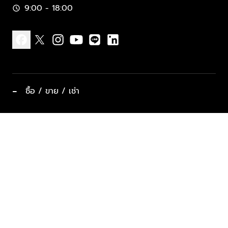
9:00 - 18:00
schedule
facebook
x
instagram
youtube
line
linkedin
−
ซื้อ / ขาย / เช่า
ทำเลแนะนำ บ้านและคอนโด
ซื้ออสังหาฯ
ฝากขาย / ฝากเช่า
keyboard_arrow_down
ประเภทอสังหาริมทรัพย์ยอดนิยม
ที่พักตากอากาศ