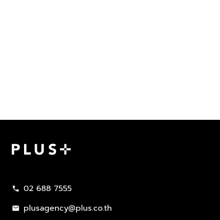
Plus Property
02 688 7555
call
plusagency@plus.co.th
mail