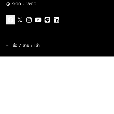
9:00 - 18:00
schedule
facebook
x
instagram
youtube
line
linkedin
−
ซื้อ / ขาย / เช่า
ทำเลแนะนำ บ้านและคอนโด
ซื้ออสังหาฯ
ฝากขาย / ฝากเช่า
keyboard_arrow_down
ประเภทอสังหาริมทรัพย์ยอดนิยม
ที่พักตากอากาศ