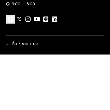
9:00 - 18:00
schedule
facebook
x
instagram
youtube
line
linkedin
−
ซื้อ / ขาย / เช่า
ทำเลแนะนำ บ้านและคอนโด
ซื้ออสังหาฯ
ฝากขาย / ฝากเช่า
keyboard_arrow_down
ประเภทอสังหาริมทรัพย์ยอดนิยม
ที่พักตากอากาศ