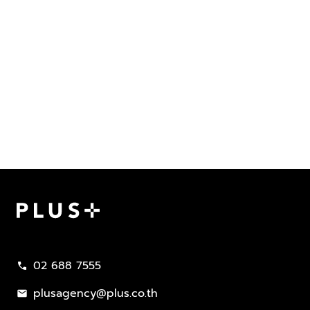
Plus Property
02 688 7555
call
plusagency@plus.co.th
mail