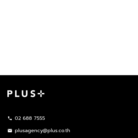
Plus Property
02 688 7555
call
plusagency@plus.co.th
mail