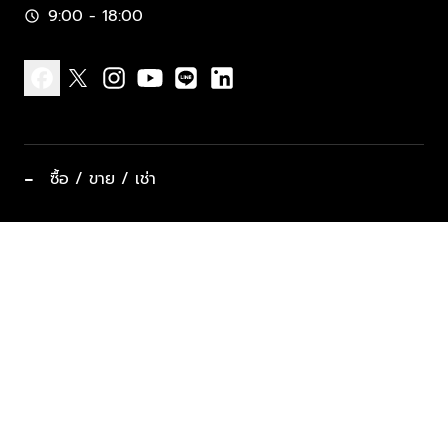
9:00 - 18:00
schedule
facebook
x
instagram
youtube
line
linkedin
−
ซื้อ / ขาย / เช่า
ทำเลแนะนำ บ้านและคอนโด
ซื้ออสังหาฯ
ฝากขาย / ฝากเช่า
keyboard_arrow_down
ประเภทอสังหาริมทรัพย์ยอดนิยม
ที่พักตากอากาศ