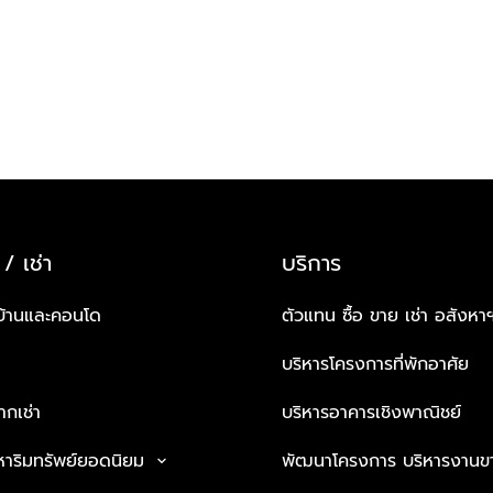
 / เช่า
บริการ
บ้านและคอนโด
ตัวแทน ซื้อ ขาย เช่า อสังหา
บริหารโครงการที่พักอาศัย
กเช่า
บริหารอาคารเชิงพาณิชย์
หาริมทรัพย์ยอดนิยม
พัฒนาโครงการ บริหารงานข
keyboard_arrow_down