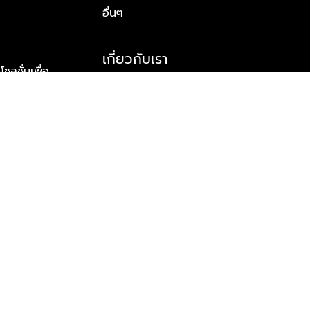
อื่นๆ
เกี่ยวกับเรา
ูชั่นเพื่อ
รู้จักพลัส พร็อพเพอร์ตี้
าร์ทเนอร์
รางวัลและความสำเร็จ
ข้อมูลติดต่อ
© 2026 บริษัท พลัส พร็อพเพอร์ตี้ จำกัด สงวนลิขสิทธิ์ทุกประการ