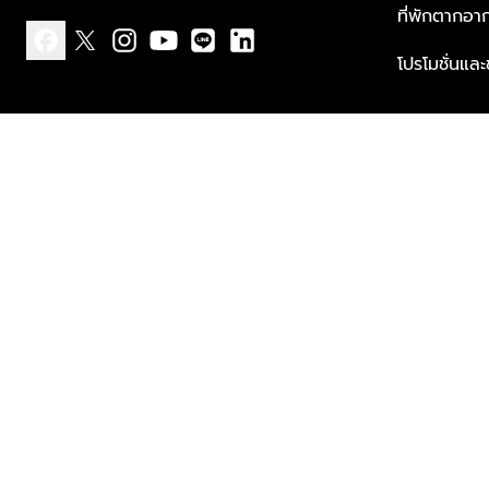
ที่พักตากอา
โปรโมชั่นแล
facebook
x
instagram
youtube
line
linkedin
แบบแจ้งเกี่ยวกับข้อมูลส่วนบุคคล
ข้อกำหนดและเงื่อนไข