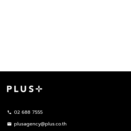
Plus Property
02 688 7555
call
plusagency@plus.co.th
mail