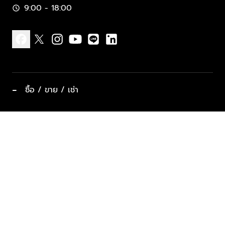
9:00 - 18:00
schedule
facebook
x
instagram
youtube
line
linkedin
−
ซื้อ / ขาย / เช่า
ทำเลแนะนำ บ้านและคอนโด
ซื้ออสังหาฯ
ฝากขาย / ฝากเช่า
keyboard_arrow_down
ประเภทอสังหาริมทรัพย์ยอดนิยม
ที่พักตากอากาศ