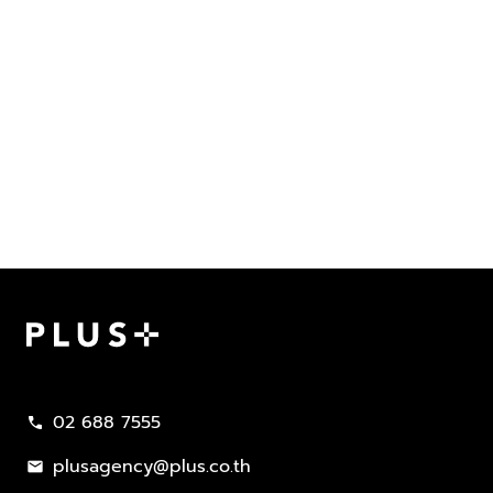
Plus Property
02 688 7555
call
plusagency@plus.co.th
mail