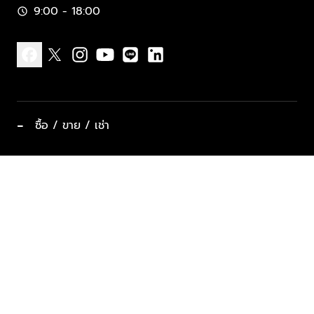
9:00 - 18:00
schedule
facebook
x
instagram
youtube
line
linkedin
−
ซื้อ / ขาย / เช่า
ทำเลแนะนำ บ้านและคอนโด
ซื้ออสังหาฯ
ฝากขาย / ฝากเช่า
keyboard_arrow_down
ประเภทอสังหาริมทรัพย์ยอดนิยม
ที่พักตากอากาศ