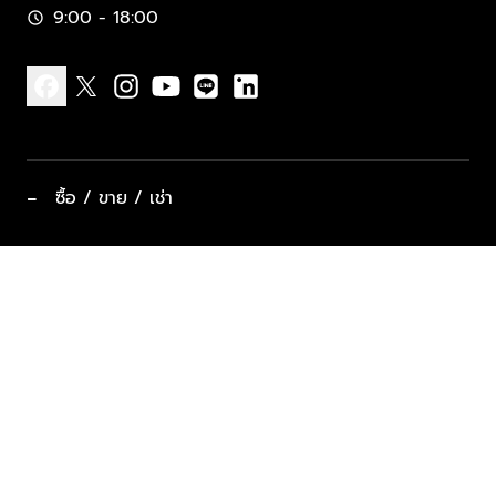
9:00 - 18:00
schedule
facebook
x
instagram
youtube
line
linkedin
−
ซื้อ / ขาย / เช่า
ทำเลแนะนำ บ้านและคอนโด
ซื้ออสังหาฯ
ฝากขาย / ฝากเช่า
keyboard_arrow_down
ประเภทอสังหาริมทรัพย์ยอดนิยม
ที่พักตากอากาศ