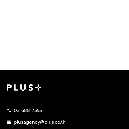
Plus Property
02 688 7555
call
plusagency@plus.co.th
mail