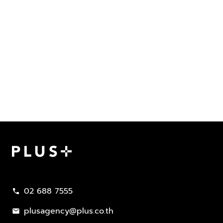
Plus Property
02 688 7555
call
plusagency@plus.co.th
mail