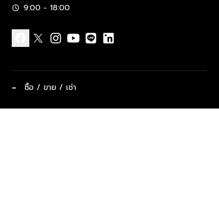
9:00 - 18:00
schedule
facebook
x
instagram
youtube
line
linkedin
−
ซื้อ / ขาย / เช่า
ทำเลแนะนำ บ้านและคอนโด
ซื้ออสังหาฯ
ฝากขาย / ฝากเช่า
keyboard_arrow_down
ประเภทอสังหาริมทรัพย์ยอดนิยม
ที่พักตากอากาศ