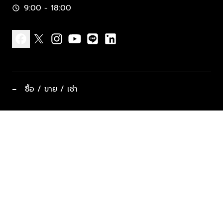
9:00 - 18:00
schedule
facebook
x
instagram
youtube
line
linkedin
−
ซื้อ / ขาย / เช่า
ทำเลแนะนำ บ้านและคอนโด
ซื้ออสังหาฯ
ฝากขาย / ฝากเช่า
keyboard_arrow_down
ประเภทอสังหาริมทรัพย์ยอดนิยม
ที่พักตากอากาศ