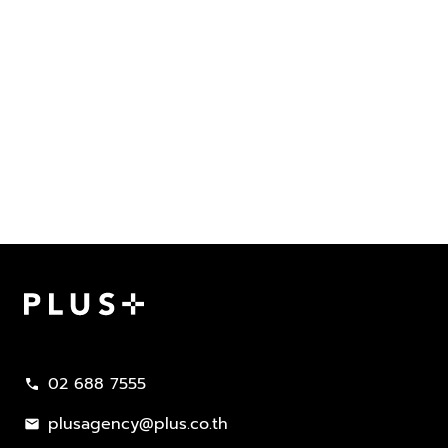
Plus Property
02 688 7555
call
plusagency@plus.co.th
mail