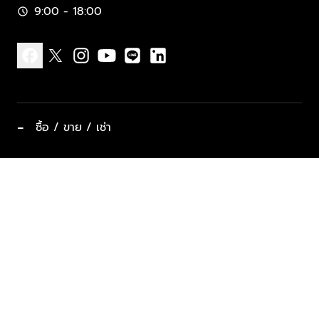
9:00 - 18:00
schedule
facebook
x
instagram
youtube
line
linkedin
−
ซื้อ / ขาย / เช่า
ทำเลแนะนำ บ้านและคอนโด
ซื้ออสังหาฯ
ฝากขาย / ฝากเช่า
keyboard_arrow_down
ประเภทอสังหาริมทรัพย์ยอดนิยม
ที่พักตากอากาศ