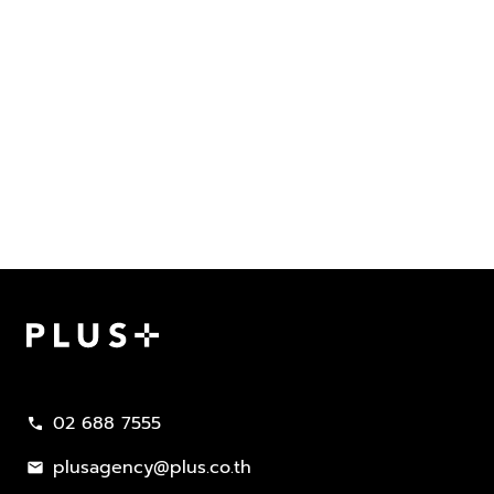
Plus Property
02 688 7555
call
plusagency@plus.co.th
mail