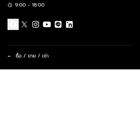
9:00 - 18:00
schedule
facebook
x
instagram
youtube
line
linkedin
−
ซื้อ / ขาย / เช่า
ทำเลแนะนำ บ้านและคอนโด
ซื้ออสังหาฯ
ฝากขาย / ฝากเช่า
keyboard_arrow_down
ประเภทอสังหาริมทรัพย์ยอดนิยม
ที่พักตากอากาศ