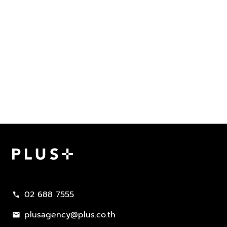
Plus Property
02 688 7555
call
plusagency@plus.co.th
mail