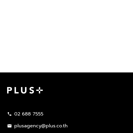
Plus Property
02 688 7555
call
plusagency@plus.co.th
mail