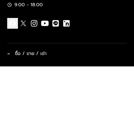
9:00 - 18:00
schedule
facebook
x
instagram
youtube
line
linkedin
−
ซื้อ / ขาย / เช่า
ทำเลแนะนำ บ้านและคอนโด
ซื้ออสังหาฯ
ฝากขาย / ฝากเช่า
keyboard_arrow_down
ประเภทอสังหาริมทรัพย์ยอดนิยม
ที่พักตากอากาศ