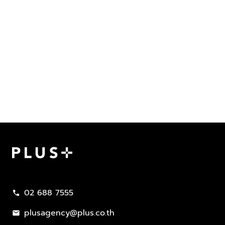
Plus Property
02 688 7555
call
plusagency@plus.co.th
mail