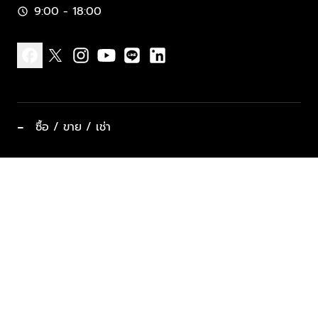
9:00 - 18:00
schedule
facebook
x
instagram
youtube
line
linkedin
−
ซื้อ / ขาย / เช่า
ทำเลแนะนำ บ้านและคอนโด
ซื้ออสังหาฯ
ฝากขาย / ฝากเช่า
keyboard_arrow_down
ประเภทอสังหาริมทรัพย์ยอดนิยม
ที่พักตากอากาศ