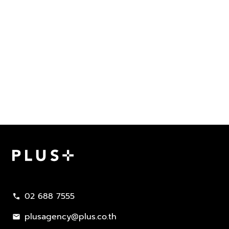
Plus Property
02 688 7555
call
plusagency@plus.co.th
mail