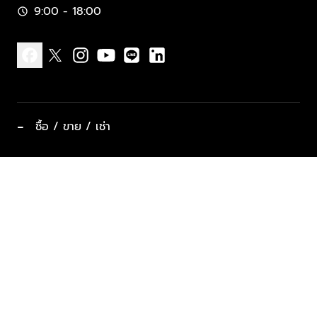
9:00 - 18:00
schedule
facebook
x
instagram
youtube
line
linkedin
−
ซื้อ / ขาย / เช่า
ทำเลแนะนำ บ้านและคอนโด
ซื้ออสังหาฯ
ฝากขาย / ฝากเช่า
keyboard_arrow_down
ประเภทอสังหาริมทรัพย์ยอดนิยม
ที่พักตากอากาศ