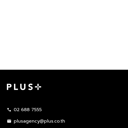
Plus Property
02 688 7555
call
plusagency@plus.co.th
mail