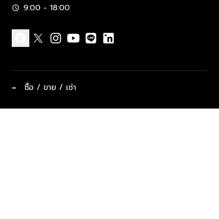
9:00 - 18:00
schedule
facebook
x
instagram
youtube
line
linkedin
−
ซื้อ / ขาย / เช่า
ทำเลแนะนำ บ้านและคอนโด
ซื้ออสังหาฯ
ฝากขาย / ฝากเช่า
keyboard_arrow_down
ประเภทอสังหาริมทรัพย์ยอดนิยม
ที่พักตากอากาศ