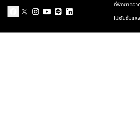
ที่พักตากอา
โปรโมชั่นแล
facebook
x
instagram
youtube
line
linkedin
แบบแจ้งเกี่ยวกับข้อมูลส่วนบุคคล
ข้อกำหนดและเงื่อนไข