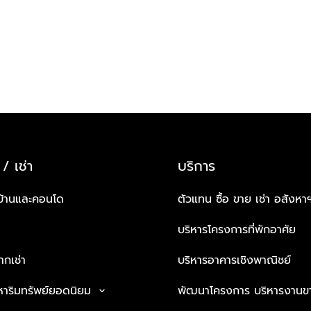
 / เช่า
บริการ
บ้านและคอนโด
ตัวแทน ซื้อ ขาย เช่า อสังหา
บริหารโครงการที่พักอาศัย
กเช่า
บริหารอาคารเชิงพาณิชย์
หาริมทรัพย์ยอดนิยม
พัฒนาโครงการ บริหารงานข
keyboard_arrow_down