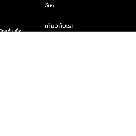
อื่นๆ
เกี่ยวกับเรา
ูชั่นเพื่อ
รู้จักพลัส พร็อพเพอร์ตี้
าร์ทเนอร์
รางวัลและความสำเร็จ
ข้อมูลติดต่อ
© 2026 บริษัท พลัส พร็อพเพอร์ตี้ จำกัด สงวนลิขสิทธิ์ทุกประการ